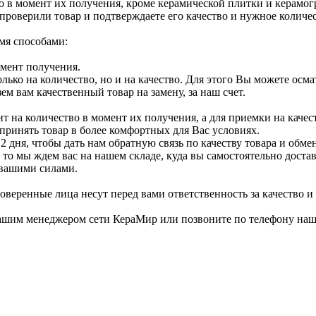
во в момент их получения, кроме керамической плитки и керамо
 проверили товар и подтверждаете его качество и нужное количес
мя способами:
омент получения.
ько на количество, но и на качество. Для этого Вы можете осма
м вам качественный товар на замену, за наш счет.
т на количество в момент их получения, а для приемки на каче
 принять товар в более комфортных для Вас условиях.
 дня, чтобы дать нам обратную связь по качеству товара и обмен
то мы ждем вас на нашем складе, куда вы самостоятельно достав
 вашими силами.
оверенные лица несут перед вами ответственность за качество и 
ашим менеджером сети КераМир или позвоните по телефону нашей