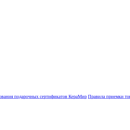
y.
ования подарочных сертификатов КераМир
Правила приемки то