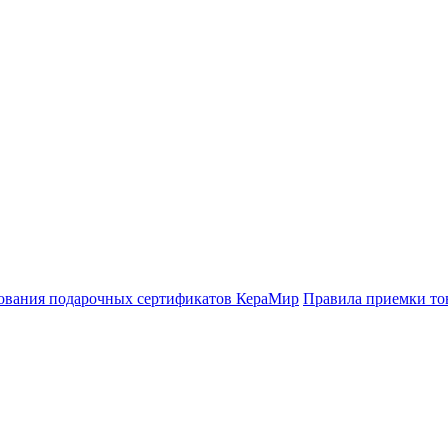
ования подарочных сертификатов КераМир
Правила приемки то