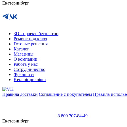
Екатеринбург
This site is protected by reCAPTCHA and the Google
Privacy Policy
and
Terms of Service
appl
3D - проект
бесплатно
Ремонт под ключ
Готовые решения
Каталог
Магазины
О компании
Работа у нас
Сотрудничество
Франшиза
Keramir-premium
Правила доставки
Соглашение с покупателем
Правила использ
8 800 707-84-49
Екатеринбург