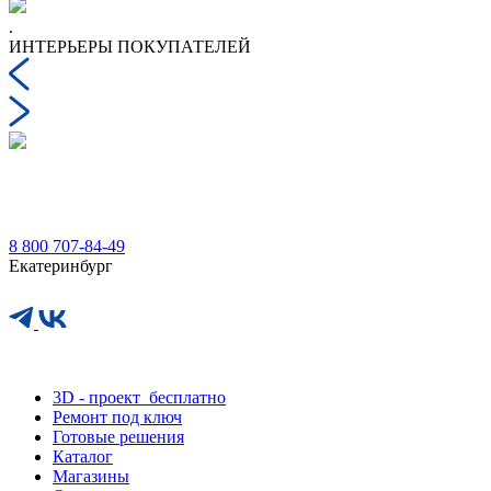
.
.
ИНТЕРЬЕРЫ ПОКУПАТЕЛЕЙ
8 800 707-84-49
Екатеринбург
This site is protected by reCAPTCHA and the Google
Privacy Policy
and
Terms of Service
apply.
3D - проект
бесплатно
Ремонт под ключ
Готовые решения
Каталог
Магазины