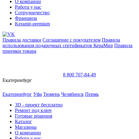
О компании
Работа у нас
Сотрудничество
Франшиза
Keramir-premium
Правила доставки
Соглашение с покупателем
Правила
использования подарочных сертификатов КераМир
Правила
приемки товара
8 800 707-84-49
Екатеринбург
Екатеринбург
Уфа
Тюмень
Челябинск
Пермь
3D - проект
бесплатно
Ремонт под ключ
Готовые решения
Каталог
Магазины
О компании
Работа у нас