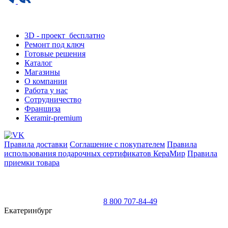
This site is protected by reCAPTCHA and the Google
Privacy Policy
and
Terms of Service
apply.
3D - проект
бесплатно
Ремонт под ключ
Готовые решения
Каталог
Магазины
О компании
Работа у нас
Сотрудничество
Франшиза
Keramir-premium
Правила доставки
Соглашение с покупателем
Правила
использования подарочных сертификатов КераМир
Правила
приемки товара
8 800 707-84-49
Екатеринбург